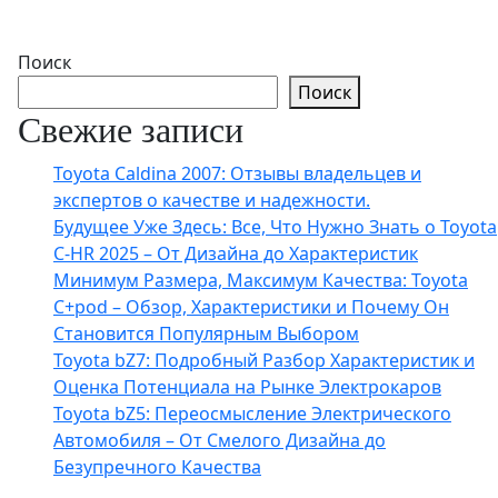
Поиск
Поиск
Свежие записи
Toyota Caldina 2007: Отзывы владельцев и
экспертов о качестве и надежности.
Будущее Уже Здесь: Все, Что Нужно Знать о Toyota
C-HR 2025 – От Дизайна до Характеристик
Минимум Размера, Максимум Качества: Toyota
C+pod – Обзор, Характеристики и Почему Он
Становится Популярным Выбором
Toyota bZ7: Подробный Разбор Характеристик и
Оценка Потенциала на Рынке Электрокаров
Toyota bZ5: Переосмысление Электрического
Автомобиля – От Смелого Дизайна до
Безупречного Качества