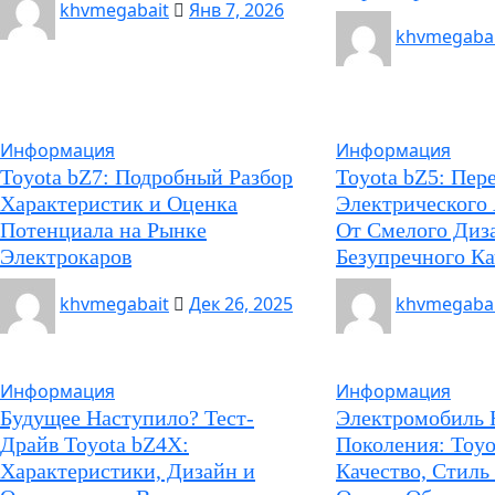
khvmegabait
Янв 7, 2026
khvmegabai
Информация
Информация
Toyota bZ7: Подробный Разбор
Toyota bZ5: Пе
Характеристик и Оценка
Электрического
Потенциала на Рынке
От Смелого Диз
Электрокаров
Безупречного Ка
khvmegabait
Дек 26, 2025
khvmegabai
Информация
Информация
Будущее Наступило? Тест-
Электромобиль 
Драйв Toyota bZ4X:
Поколения: Toyo
Характеристики, Дизайн и
Качество, Стиль