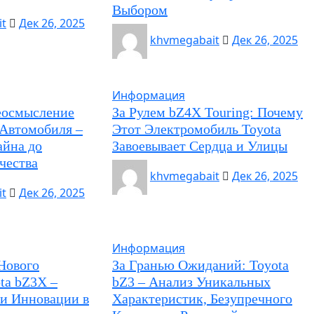
Выбором
t
Дек 26, 2025
khvmegabait
Дек 26, 2025
Информация
реосмысление
За Рулем bZ4X Touring: Почему
 Автомобиля –
Этот Электромобиль Toyota
айна до
Завоевывает Сердца и Улицы
чества
khvmegabait
Дек 26, 2025
t
Дек 26, 2025
Информация
Нового
За Гранью Ожиданий: Toyota
ta bZ3X –
bZ3 – Анализ Уникальных
 и Инновации в
Характеристик, Безупречного