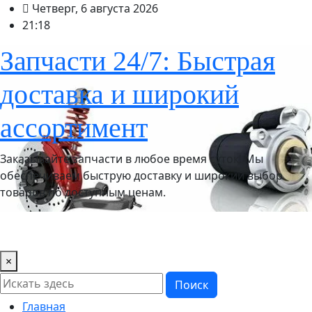
Перейти
Четверг, 6 августа 2026
к
21:18
содержимому
Запчасти 24/7: Быстрая
доставка и широкий
ассортимент
Заказывайте запчасти в любое время суток! Мы
обеспечиваем быструю доставку и широкий выбор
товаров по доступным ценам.
Home
×
Поиск
Главная