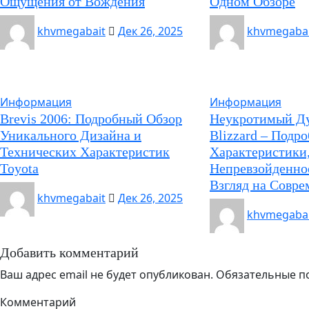
Ощущения от Вождения
Одном Обзоре
khvmegabait
Дек 26, 2025
khvmegabai
Информация
Информация
Brevis 2006: Подробный Обзор
Неукротимый Ду
Уникального Дизайна и
Blizzard – Подр
Технических Характеристик
Характеристики
Toyota
Непревзойденное
Взгляд на Совр
khvmegabait
Дек 26, 2025
khvmegabai
Добавить комментарий
Ваш адрес email не будет опубликован.
Обязательные п
Комментарий