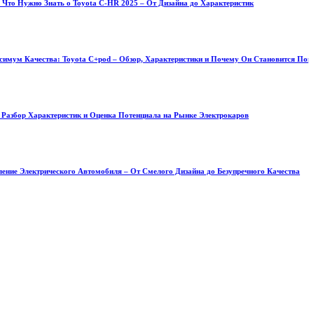
ать о Toyota C-HR 2025 – От Дизайна до Характеристик
: Toyota C+pod – Обзор, Характеристики и Почему Он Становится Популярным Выбо
еристик и Оценка Потенциала на Рынке Электрокаров
еского Автомобиля – От Смелого Дизайна до Безупречного Качества