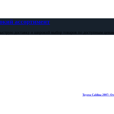
рокий ассортимент
быструю доставку и широкий выбор товаров по доступным ценам
Toyota Caldina 2007: Отзывы владельце