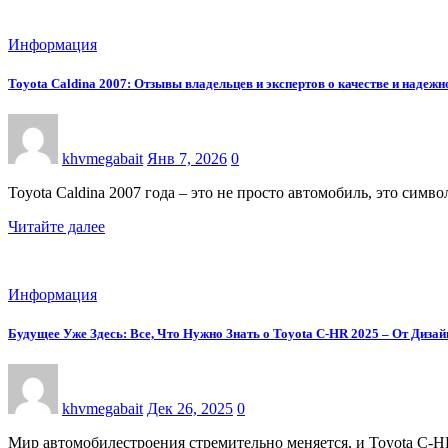
Информация
Toyota Caldina 2007: Отзывы владельцев и экспертов о качестве и надежн
khvmegabait
Янв 7, 2026
0
Toyota Caldina 2007 года – это не просто автомобиль, это си
Читайте далее
Информация
Будущее Уже Здесь: Все, Что Нужно Знать о Toyota C-HR 2025 – От Дизай
khvmegabait
Дек 26, 2025
0
Мир автомобилестроения стремительно меняется, и Toyota C-H