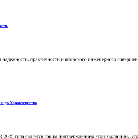
ости.
мвол надежности, практичности и японского инженерного соверш
на до Характеристик
R 2025 года является ярким подтверждением этой эволюции. Эт