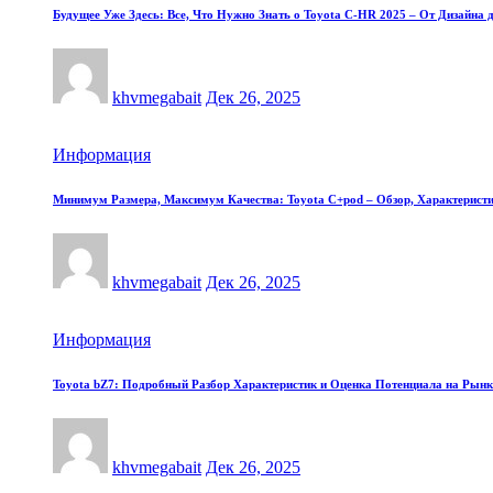
Будущее Уже Здесь: Все, Что Нужно Знать о Toyota C-HR 2025 – От Дизайна 
khvmegabait
Дек 26, 2025
Информация
Минимум Размера, Максимум Качества: Toyota C+pod – Обзор, Характерис
khvmegabait
Дек 26, 2025
Информация
Toyota bZ7: Подробный Разбор Характеристик и Оценка Потенциала на Рынк
khvmegabait
Дек 26, 2025