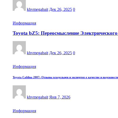
khvmegabait
Дек 26, 2025
0
Информация
Toyota bZ5: Переосмысление Электрического
khvmegabait
Дек 26, 2025
0
Информация
Toyota Caldina 2007: Отзывы владельцев и экспертов о качестве и надежности
khvmegabait
Янв 7, 2026
Информация