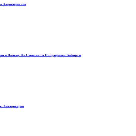
до Характеристик
тики и Почему Он Становится Популярным Выбором
е Электрокаров