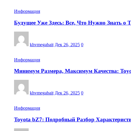
Информация
Будущее Уже Здесь: Все, Что Нужно Знать о 
khvmegabait
Дек 26, 2025
0
Информация
Минимум Размера, Максимум Качества: Toy
khvmegabait
Дек 26, 2025
0
Информация
Toyota bZ7: Подробный Разбор Характерист