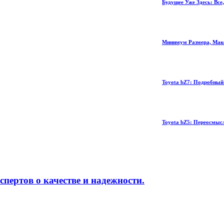
Будущее Уже Здесь: Все, Что Нужно Зн
Минимум Размера, Максимум Качества
Toyota bZ7: Подробный Разбор Характ
Toyota bZ5: Переосмысление Электрич
спертов о качестве и надежности.